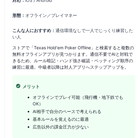
対応：
iOS / Android
形態：
オフライン／プレイマネー
こんな人におすすめ：
通信環境なしで一人でじっくり練習した
い人
ストアで「Texas Hold'em Poker Offline」と検索すると複数の
無料オフラインアプリが見つかります。通信不要でAIと対戦で
きるため、ルール暗記・ハンド強さ確認・ベッティング順序の
練習に最適。中級者以降は対人アプリへステップアップを。
メリット
オフラインでプレイ可能（飛行機・地下鉄でも
OK）
AI相手で自分のペースで考えられる
基本ルールを覚えるのに最適
広告以外の課金圧力が少ない