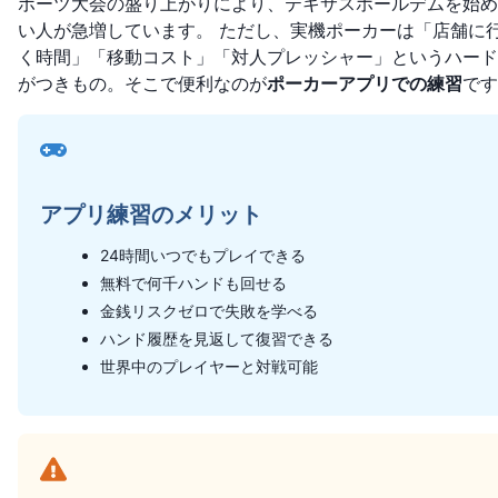
ポーツ大会の盛り上がりにより、テキサスホールデムを始め
い人が急増しています。 ただし、実機ポーカーは「店舗に
く時間」「移動コスト」「対人プレッシャー」というハード
がつきもの。そこで便利なのが
ポーカーアプリでの練習
です
アプリ練習のメリット
24時間いつでもプレイできる
無料で何千ハンドも回せる
金銭リスクゼロで失敗を学べる
ハンド履歴を見返して復習できる
世界中のプレイヤーと対戦可能