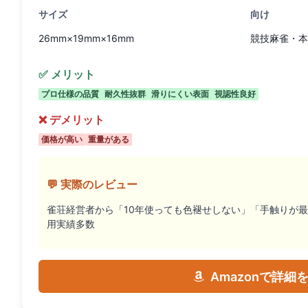
サイズ
向け
26mm×19mm×16mm
競技麻雀・本
✅ メリット
プロ仕様の品質
耐久性抜群
滑りにくい表面
視認性良好
❌ デメリット
価格が高い
重量がある
💬 実際のレビュー
雀荘経営者から「10年使っても色褪せしない」「手触りが
用実績多数
Amazonで詳細