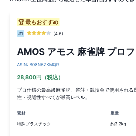
🏆 最もおすすめ
#
1
(
4.6
)
AMOS アモス 麻雀牌 プ
ASIN:
B08N5ZKMQR
28,800円（税込）
プロ仕様の最高級麻雀牌。雀荘・競技会で使用される
性・視認性すべてが最高レベル。
素材
重量
特殊プラスチック
約3.2kg