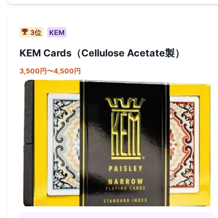
3
位
KEM
KEM Cards（Cellulose Acetate製）
3,500円〜4,500円